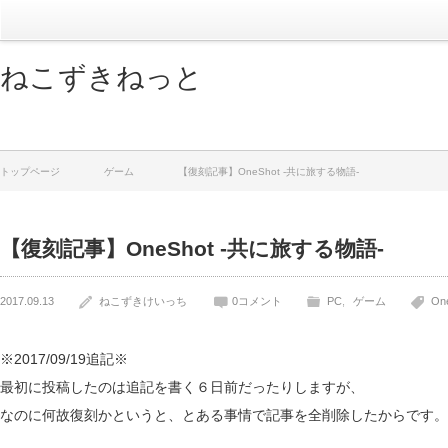
ねこずきねっと
トップページ
ゲーム
【復刻記事】OneShot -共に旅する物語-
【復刻記事】OneShot -共に旅する物語-
2017.09.13
ねこずきけいっち
0コメント
PC
ゲーム
On
※2017/09/19追記※
最初に投稿したのは追記を書く６日前だったりしますが、
なのに何故復刻かというと、とある事情で記事を全削除したからです。