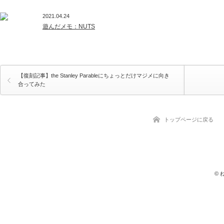
2021.04.24
遊んだメモ：NUTS
【復刻記事】the Stanley Parableにちょっとだけマジメに向き
合ってみた
トップページに戻る
©